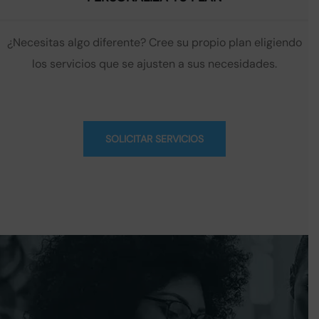
prevenir accesos no autorizados, ataques
informáticos y actividades sospechosas.
¿Necesitas algo diferente? Cree su propio plan eligiendo
Se emplean sistemas de detección y
prevención de intrusiones.
los servicios que se ajusten a sus necesidades.
4
Uso responsable
Está prohibido utilizar la página web para
actividades ilícitas, distribución de malware,
SOLICITAR SERVICIOS
intentos de fraude o cualquier acción que
comprometa la seguridad de otros usuarios.
5
Actualización de las políticas
Estas políticas de seguridad podrán
actualizarse periódicamente. Los cambios
serán publicados en esta misma sección para
garantizar transparencia.