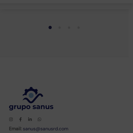
1
2
3
4
Email:
sanus@sanusrd.com