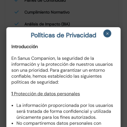
Planes de Continuidad
Cumplimiento Normativo
Análisis de Impacto (BIA)
×
Políticas de Privacidad
Políticas y Procedimientos
Introducción
SOLICITAR PROPUESTA
En Sanus Companion, la seguridad de la
información y la protección de nuestros usuarios
son una prioridad. Para garantizar un entorno
confiable, hemos establecido las siguientes
políticas de seguridad:
1
Protección de datos personales
Plan Integral
La información proporcionada por los usuarios
Servicios
será tratada de forma confidencial y utilizada
únicamente para los fines autorizados.
No compartiremos datos personales con