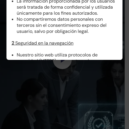
La información proporcionada por los usuarios
será tratada de forma confidencial y utilizada
únicamente para los fines autorizados.
No compartiremos datos personales con
terceros sin el consentimiento expreso del
usuario, salvo por obligación legal.
2
Seguridad en la navegación
Nuestro sitio web utiliza protocolos de
seguridad (HTTPS) para proteger la
comunicación entre el navegador del usuario y
nuestros servidores.
Recomendamos a los usuarios mantener
actualizado su navegador y sistema operativo
para reducir riesgos de seguridad.
3
Acceso y contraseñas
Las cuentas de usuario deben estar protegidas
con contraseñas seguras (combinación de
letras, números y caracteres especiales).