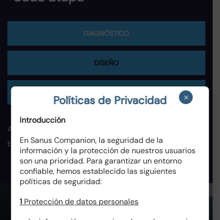
DIAGNÓSTICO
DISEÑO
IMPLEMENTACIÓN
×
Políticas de Privacidad
Introducción
Analizamos la situación actual, identificamos riesgos,
En Sanus Companion, la seguridad de la
brechas normativas y puntos críticos de mejora.
información y la protección de nuestros usuarios
son una prioridad. Para garantizar un entorno
confiable, hemos establecido las siguientes
políticas de seguridad:
1
Protección de datos personales