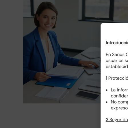
Introducci
En Sanus C
usuarios s
establecid
1
Protecció
Servicios Secretariales
La info
SERVICIOS DE OFICINA Y SECRETARIADO
confiden
No comp
expreso 
2
Segurida