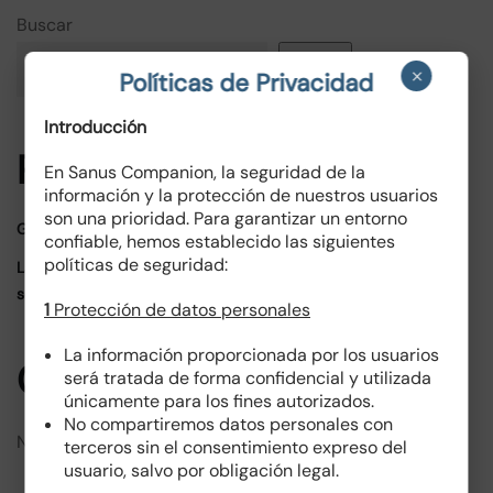
Buscar
Buscar
×
Políticas de Privacidad
Introducción
Publicaciones recientes
En Sanus Companion, la seguridad de la
información y la protección de nuestros usuarios
son una prioridad. Para garantizar un entorno
Gestión integral de riesgos
confiable, hemos establecido las siguientes
políticas de seguridad:
La importancia de la gobernanza corporativa en la
sostenibilidad empresarial
1
Protección de datos personales
La información proporcionada por los usuarios
Comentarios recientes
será tratada de forma confidencial y utilizada
únicamente para los fines autorizados.
No compartiremos datos personales con
No hay comentarios que mostrar.
terceros sin el consentimiento expreso del
usuario, salvo por obligación legal.