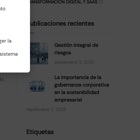
TRANSFORMACIÓN DIGITAL Y SAAS
(1)
nto
Publicaciones recientes
ger la
Gestión integral de
 y
riesgos
 sistema
septiembre 3, 2025
La importancia de la
31
gobernanza corporativa
uras
en la sostenibilidad
empresarial
septiembre 2, 2025
ados,
Etiquetas