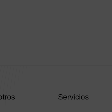
onsable
hibido utilizar la página web para actividades ilícitas, distrib
, intentos de fraude o cualquier acción que comprometa la 
 usuarios.
ción de las políticas
olíticas de seguridad podrán actualizarse periódicamente. L
ublicados en esta misma sección para garantizar transparenc
tros
Servicios