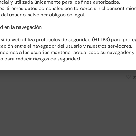
cial y utilizada únicamente para los fines autorizados.
artiremos datos personales con terceros sin el consentimie
del usuario, salvo por obligación legal.
bernanza corporativa en la
d en la navegación
ial
sitio web utiliza protocolos de seguridad (HTTPS) para prote
a sostenibilidad empresarial. No solo garantiza transparencia
ción entre el navegador del usuario y nuestros servidores.
damos a los usuarios mantener actualizado su navegador y
iesgos y asegura el crecimiento a largo plazo. Descubre cómo
o para reducir riesgos de seguridad.
formar tu organización.
 contraseñas
3
ntas de usuario deben estar protegidas con contraseñas seg
ación de letras, números y caracteres especiales).
uario es responsable de mantener la confidencialidad de sus
iales.
ión contra amenazas
eamos el sitio regularmente para prevenir accesos no autoriz
 informáticos y actividades sospechosas.
ean sistemas de detección y prevención de intrusiones.