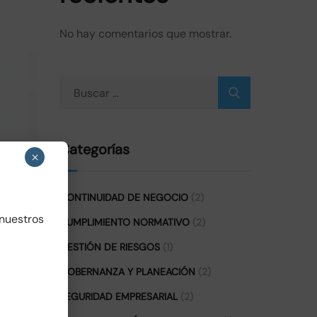
No hay comentarios que mostrar.
Categorías
×
CONTINUIDAD DE NEGOCIO
(2)
 nuestros
CUMPLIMIENTO NORMATIVO
(2)
GESTIÓN DE RIESGOS
(1)
RIAL
GOBERNANZA Y PLANEACIÓN
(2)
SEGURIDAD EMPRESARIAL
(2)