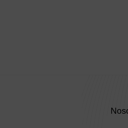
4
Uso resp
Está pro
malware
de otros
5
Actualiza
Estas p
serán p
Noso