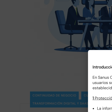
Introducci
En Sanus C
usuarios s
establecid
CONTINUIDAD DE NEGOCIO
CUMPLIMIENTO 
1
Protecció
TRANSFORMACIÓN DIGITAL Y SAAS
La info